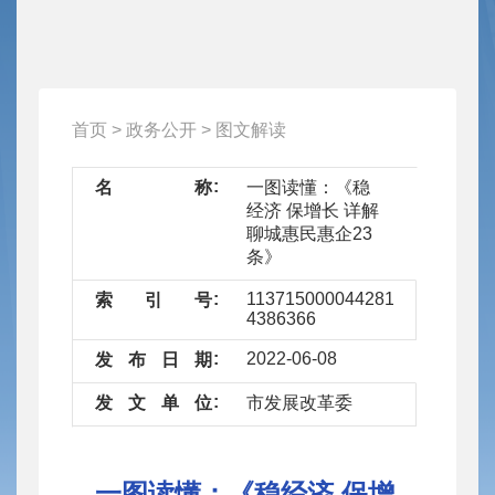
首页
>
政务公开
>
图文解读
名
称
一图读懂：《稳
经济 保增长 详解
聊城惠民惠企23
条》
11371500004428194T/2022-
索
引
号
4386366
2022-06-08
发
布
日
期
发
文
单
位
市发展改革委
一图读懂：《稳经济 保增