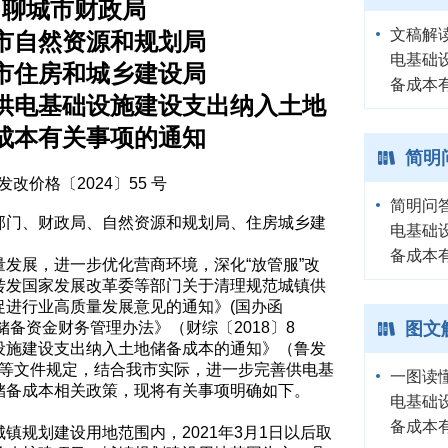
聊城市财政局
文稿解
市自然资源和规划局
电基础
市住房和城乡建设局
备成本
供电基础设施建设支出纳入土地
成本有关事项的通知
简明
发改价格〔2024〕55 号
简明问
部门、财政局、自然资源和规划局、住房城乡建
电基础
：
备成本
发展，进一步优化营商环境，深化“放管服”改
转发国家发展改革委等部门关于清理规范城镇供
促进行业高质量发展意见的通知》(国办函
土地储备资金财务管理办法》（财综〔2018〕8
图文
设施建设支出纳入土地储备成本的通知》（鲁发
1号）等文件规定，结合我市实际，进一步完善供电基
一图读
储备成本相关政策，现将有关事项明确如下。
电基础
备成本
镇规划建设用地范围内，2021年3月1日以后取