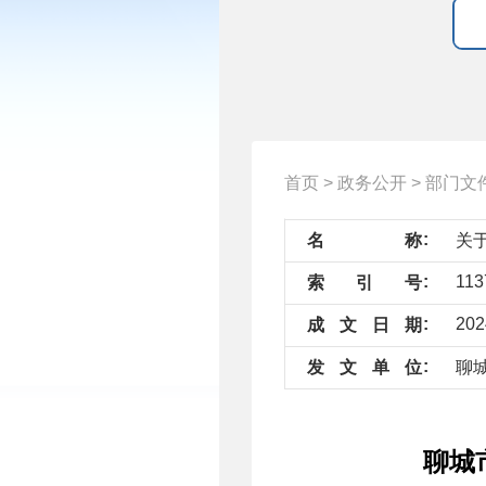
首页
>
政务公开
>
部门文
名
称
索
引
号
202
成
文
日
期
发
文
单
位
聊
聊城