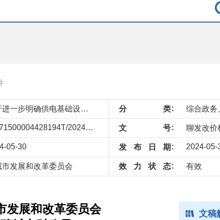
件
关于进一步明确供电基础设施建设支出纳入土地储备成本有关事项的通知
分
类
综合政务
11371500004428194T/2024-45387943
文
号
聊发改价格
4-05-30
2024-05-
发
布
日
期
城市发展和改革委员会
效
力
状
态
有效
市发展和改革委员会
文稿