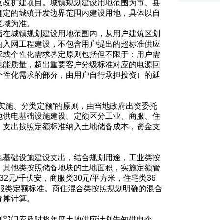
及改扩建项目。城镇规划建设用地范围为市、县
确定的城镇开发边界范围内建设用地，具体以自
区域为准。
指在城镇规划建设用地范围内，从用户建筑区划
的入网工程建设，不包含用户提出的超标准供应
应或个性化需求界定原则包括但不限于：用户需
电能质量，超出重要客户分级标准对应的电源回
个性化需求的部分，由用户自行承担投资）的延
实施、分类定额”的原则，由当地政府出资委托
地供电基础设施建设。定额区分工业、商服、住
，支出按照定额标准纳入土地储备成本，资金支
电基础设施建设支出，结合规划用途，工业类按
、其他类按照储备地块的土地面积，实施定额管
2元/千伏安，商服类30元/平方米，住宅类36
商服类定额标准。商住混合类按照规划明确的混合
分摊计算。
划部门应及时将年度土地供应计划告知供电企